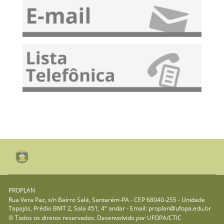
Edital PIAPE 2024 - Inscrição de propostas
PROPLAN
Rua Vera Paz, s/n Bairro Salé, Santarém-PA - CEP 68040-255 - Unidade
Tapajós, Prédio BMT 2, Sala 451, 4º andar - Email: proplan@ufopa.edu.br
© Todos os diretos reservados. Desenvolvido por
UFOPA/CTIC